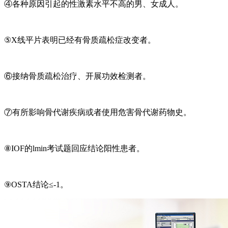
④各种原因引起的性激素水平不高的男、女成人。
⑤X线平片表明已经有骨质疏松症改变者。
⑥接纳骨质疏松治疗、开展功效检测者。
⑦有所影响骨代谢疾病或者使用危害骨代谢药物史。
⑧IOF的lmin考试题回应结论阳性患者。
⑨OSTA结论≤-1。