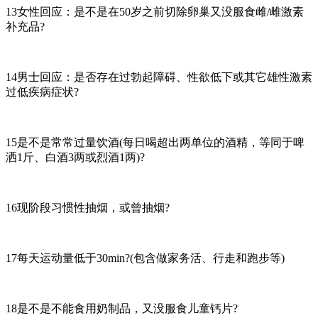
13女性回应：是不是在50岁之前切除卵巢又没服食雌/雌激素
补充品?
14男士回应：是否存在过勃起障碍、性欲低下或其它雄性激素
过低疾病症状?
15是不是常常过量饮酒(每日喝超出两单位的酒精，等同于啤
洒1斤、白酒3两或烈酒1两)?
16现阶段习惯性抽烟，或曾抽烟?
17每天运动量低于30min?(包含做家务活、行走和跑步等)
18是不是不能食用奶制品，又没服食儿童钙片?