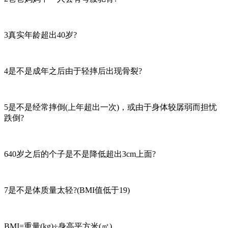
3真实年龄超出40岁?
4是不是成年之后由于轻摔后出现骨裂?
5是不是经常摔倒(上年超出一次)，或由于身体较孱弱而担忧
跌倒?
640岁之后的个子是不是降低超出3cm上面?
7是不是体质量太轻?(BMI值低于19)
BMI=重量(kg)÷身高平方米(㎡)