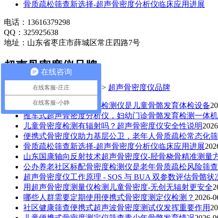
骨质疏松筛查新选择-超声骨密度分析仪临床应用进展
电话：13616379298
QQ：325925638
地址：山东省枣庄市薛城区常庄四路7号
超声骨密度仪品牌
在线咨询
当前位置：
主页
>
新闻中心
>
超声骨密度仪品牌
在线客服-庄庄
在线客服-小静
妇幼专用超声波骨密度检测仪是儿童骨骼发育体检设备
20
推车式超声骨密度分析仪，妇幼门诊骨骼发育检测一体机
儿童骨密度检测有辐射吗？超声骨密度仪安全性说明
2026
便携式骨密度仪助力基层公卫，老年人骨质疏松常态化筛
骨质疏松筛查新选择-超声骨密度分析仪临床应用进展
202
山东国康轴向反射技术超声骨密度仪-胫骨桡骨精准测量
公办养老社区标配骨密度检测仪是老年骨质疏松风险筛查
超声骨密度仪工作原理 - SOS 与 BUA 双参数评估骨骼状
用超声骨密度测量仪检测儿童骨密度-无创无辐射更安全
2
哪些人群需要定期使用便携式骨密度测定仪检测？
2026-0
社区健康筛查便携式超声波骨密度测试仪发挥重要作用
20
儿童便携式骨密度测定仪筛查青少年骨骼发育情况
2026-0