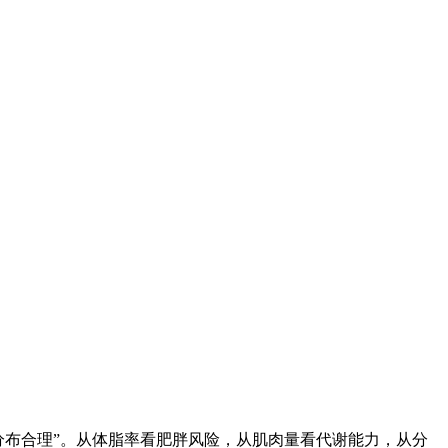
肪分布合理”。从体脂率看肥胖风险，从肌肉量看代谢能力，从分