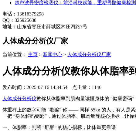
超声波骨密度检测仪：前沿科技赋能，重塑骨骼健康检测
电话：13616379298
QQ：325925638
地址：山东省枣庄市薛城区常庄四路7号
人体成分分析仪厂家
当前位置：
主页
>
新闻中心
>
人体成分分析仪厂家
人体成分分析仪教你从体脂率到
发布时间：2025-07-16 14:34:54 点击量：
1146
人体成分分析仪
教你从体脂率到肌肉量读懂身体的 “健康密码”
体重秤上的数字可能 “欺骗” 你 —— 同样 55kg 的人
一把 “身体解码钥匙”，通过体脂率、肌肉量等核心指标，让你
一、体脂率：判断 “肥胖” 的核心指标，比体重更靠谱