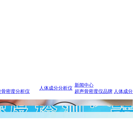
新闻中心
人体成分分析仪
波骨密度分析仪
超声骨密度仪品牌
人体成分