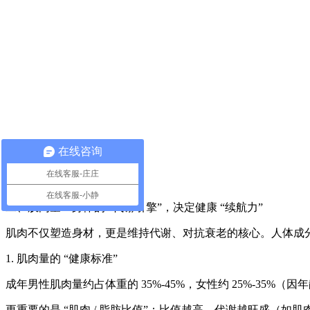
在线咨询
在线客服-庄庄
在线客服-小静
二、肌肉量：身体的 “代谢引擎”，决定健康 “续航力”
肌肉不仅塑造身材，更是维持代谢、对抗衰老的核心。人体成分分析
1. 肌肉量的 “健康标准”
成年男性肌肉量约占体重的 35%-45%，女性约 25%-35%（
更重要的是 “肌肉 / 脂肪比值”：比值越高，代谢越旺盛（如肌肉量 