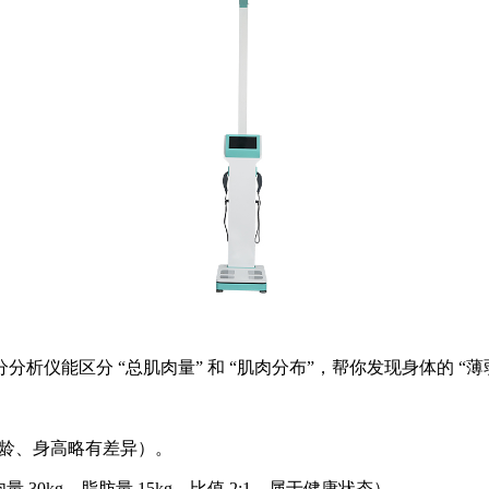
仪能区分 “总肌肉量” 和 “肌肉分布”，帮你发现身体的 “薄
因年龄、身高略有差异）。
30kg、脂肪量 15kg，比值 2:1，属于健康状态）。