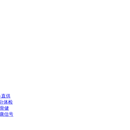
备直供
分体检
估骨健
康信号