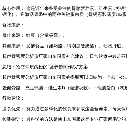
核心作用： 这是近年来备受关注的骨骼营养素。维生素D将钙
钙化）。它激活骨骼中的两种关键蛋白质（骨钙素和基质Gla蛋
食物来源：
最佳来源： 纳豆（含量极高）。
其他来源： 发酵食品（如奶酪，特别是硬奶酪）、动物肝脏。
超声骨密度分析仪厂家山东国康补充建议： 日常饮食中较难获
总结：预防骨质疏松的“营养协同作战”方案
超声骨密度分析仪厂家山东国康的提醒可以归结为一个核心公
强健骨骼 = 充足钙质 + 维生素D（促进吸收） + 优质蛋白（构
行动建议：
膳食优先： 努力通过多样化的饮食来获取这些营养素。每天
检测指导： 最科学的方法是像山东国康这类专业厂家所倡导的