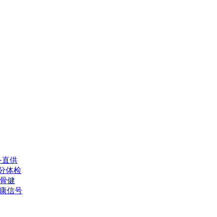
备直供
分体检
估骨健
康信号