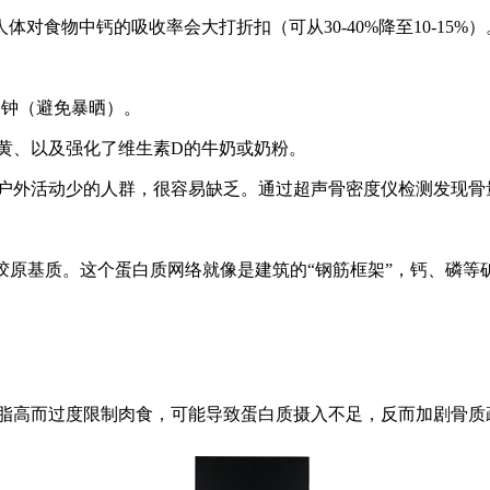
对食物中钙的吸收率会大打折扣（可从30-40%降至10-15
分钟（避免暴晒）。
黄、以及强化了维生素D的牛奶或奶粉。
户外活动少的人群，很容易缺乏。通过超声骨密度仪检测发现骨
的胶原基质。这个蛋白质网络就像是建筑的“钢筋框架”，钙、磷等
血脂高而过度限制肉食，可能导致蛋白质摄入不足，反而加剧骨质