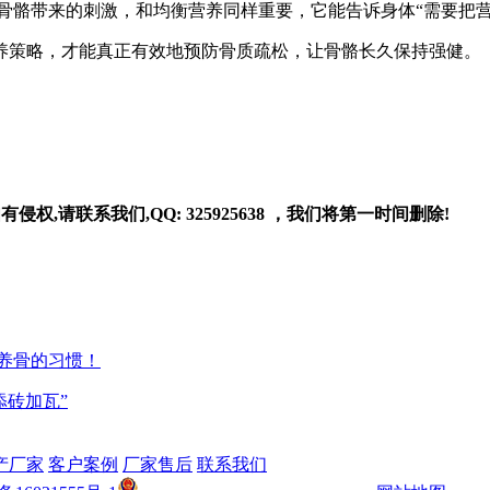
骨骼带来的刺激，和均衡营养同样重要，它能告诉身体“需要把营
养策略，才能真正有效地预防骨质疏松，让骨骼长久保持强健。
请联系我们,QQ: 325925638 ，我们将第一时间删除!
持养骨的习惯！
添砖加瓦”
产厂家
客户案例
厂家售后
联系我们
鲁公网安备 37040302000186号