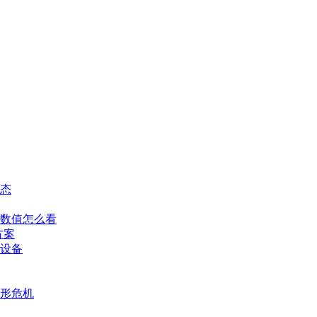
态
数值怎么看
方案
设备
形危机