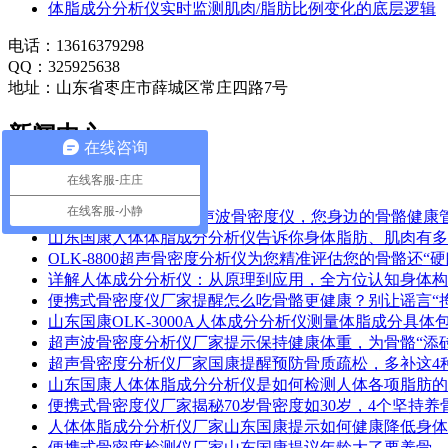
体脂成分分析仪实时监测肌肉/脂肪比例变化的底层逻辑
电话：13616379298
QQ：325925638
地址：山东省枣庄市薛城区常庄四路7号
新闻中心
在线咨询
当前位置：
主页
>
新闻中心
在线客服-庄庄
在线客服-小静
山东国康OLK-8800超声波骨密度仪，您身边的骨骼健康
山东国康人体体脂成分分析仪告诉你身体脂肪、肌肉有多
OLK-8800超声骨密度分析仪为您精准评估您的骨骼还“硬
详解人体成分分析仪：从原理到应用，全方位认知身体构
便携式骨密度仪厂家提醒怎么吃骨骼更健康？别让谣言“
山东国康OLK-3000A人体成分分析仪测量体脂成分具体
超声波骨密度分析仪厂家提示保持健康体重，为骨骼“添砖
超声骨密度分析仪厂家国康提醒预防骨质疏松，多补这4
山东国康人体体脂成分分析仪是如何检测人体各项脂肪的
便携式骨密度仪厂家揭秘70岁骨密度如30岁，4个坚持养
人体体脂成分分析仪厂家山东国康提示如何健康降低身体
便携式骨密度检测仪厂家山东国康提议年龄大了要养骨，