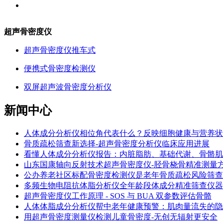
超声骨密度仪
超声骨密度仪推车式
便携式骨密度检测仪
双屏超声波骨密度分析仪
新闻中心
人体成分分析仪相位角代表什么？反映细胞健康与营养状
骨质疏松筛查新选择-超声骨密度分析仪临床应用进展
看懂人体成分分析仪报告：内脏脂肪、基础代谢、骨骼肌
山东国康轴向反射技术超声骨密度仪-胫骨桡骨精准测量
公办养老社区标配骨密度检测仪是老年骨质疏松风险筛查
多频生物电阻抗体脂分析仪全年龄段体成分精准筛查仪器
超声骨密度仪工作原理 - SOS 与 BUA 双参数评估骨骼
人体体脂成分分析仪帮中老年健康预警：肌肉量流失的隐
用超声骨密度测量仪检测儿童骨密度-无创无辐射更安全